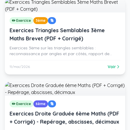
✏️ Exercice
3ème
🔢
Exercices Triangles Semblables 3ème
Maths Brevet (PDF + Corrigé)
Exercices 3ème sur les triangles semblables :
reconnaissance par angles et par côtés, rapport de
similitude k, calcul de longueurs, démonstration type
brevet, problème concret (hauteur d'arbre). 6 exercices
Voir
11/mai/2026
progressifs, PDF gratuit + corrigé détaillé.
✏️ Exercice
6ème
🔢
Exercices Droite Graduée 6ème Maths (PDF
+ Corrigé) - Repérage, abscisses, décimaux