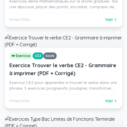
Exercices 6ème Mathématiques sur la droite graduée : lire
une abscisse, placer des points, encadrer, comparer des
décimaux et construire une droite graduée. 6 exercices
progressifs, PDF gratuit à imprimer + corrigé détaillé.
Voir
11/mai/2026
✏️ Exercice
CE2
book
Exercice Trouver le verbe CE2 - Grammaire
à imprimer (PDF + Corrigé)
Exercice CE2 pour apprendre à trouver le verbe dans une
phrase. 5 exercices progressifs (souligner, transformer,
distinguer verbe/nom, donner l'infinitif, texte). PDF gratuit
à imprimer + corrigé détaillé.
Voir
11/mai/2026