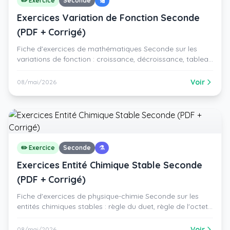
✏️ Exercice
Seconde
🔢
Exercices Variation de Fonction Seconde
(PDF + Corrigé)
Fiche d'exercices de mathématiques Seconde sur les
variations de fonction : croissance, décroissance, tableau
de variations, extremums, lecture graphique, problème.
PDF gratuit avec corrigé.
Voir
08/mai/2026
✏️ Exercice
Seconde
⚗️
Exercices Entité Chimique Stable Seconde
(PDF + Corrigé)
Fiche d'exercices de physique-chimie Seconde sur les
entités chimiques stables : règle du duet, règle de l'octet,
configuration électronique, ions monoatomiques. PDF
gratuit avec corrigé.
Voir
08/mai/2026