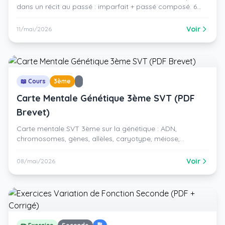
dans un récit au passé : imparfait + passé composé. 6
activités progressives avec corrigé. PDF gratuit à
imprimer.
Voir
11/mai/2026
📖 Cours
3ème
Carte Mentale Génétique 3ème SVT (PDF
Brevet)
Carte mentale SVT 3ème sur la génétique : ADN,
chromosomes, gènes, allèles, caryotype, méiose,
fécondation, mutations. Vue d'ensemble visuelle pour
réviser le brevet. PDF gratuit à imprimer.
Voir
08/mai/2026