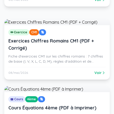
✏️ Exercice
CM1
🔢
Exercices Chiffres Romains CM1 (PDF +
Corrigé)
Fiche d'exercices CM1 sur les chiffres romains : 7 chiffres
de base (I, V, X, L, C, D, M), règles d'addition et de
soustraction, conversion, siècles. PDF gratuit avec
corrigé.
Voir
08/mai/2026
📖 Cours
4ème
🔢
Cours Équations 4ème (PDF à Imprimer)