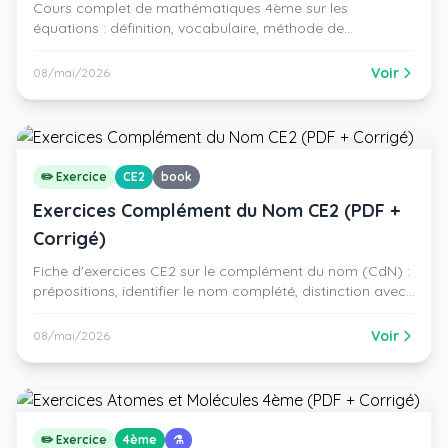
Cours complet de mathématiques 4ème sur les
équations : définition, vocabulaire, méthode de
résolution, exemples résolus (5 types), mise en équation.
PDF gratuit à imprimer.
Voir
08/mai/2026
✏️ Exercice
CE2
book
Exercices Complément du Nom CE2 (PDF +
Corrigé)
Fiche d'exercices CE2 sur le complément du nom (CdN) :
prépositions, identifier le nom complété, distinction avec
l'adjectif, transformation. PDF gratuit avec corrigé.
Voir
08/mai/2026
✏️ Exercice
4ème
⚗️