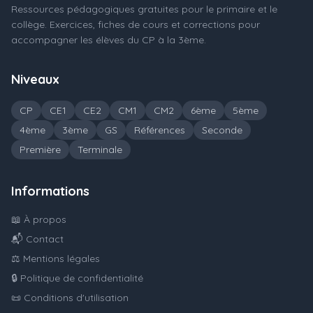
Ressources pédagogiques gratuites pour le primaire et le
collège. Exercices, fiches de cours et corrections pour
accompagner les élèves du CP à la 3ème.
Niveaux
CP
CE1
CE2
CM1
CM2
6ème
5ème
4ème
3ème
GS
Références
Seconde
Première
Terminale
Informations
📖 À propos
📬 Contact
⚖️ Mentions légales
🔒 Politique de confidentialité
📜 Conditions d'utilisation