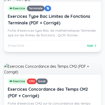
✏️ Exercice
Terminale
🔢
Exercices Type Bac Limites de Fonctions
Terminale (PDF + Corrigé)
Fiche d'exercices type Bac de mathématiques Terminale
spé sur les limites de fonctions : QCM, formes
indéterminées, théorème des gendarmes, asymptotes,
croissances comparées. PDF gratuit avec corrigé rédigé.
Voir
11/mai/2026
✏️ Exercice
CM2
book
Exercices Concordance des Temps CM2
(PDF + Corrigé)
Fiche d'exercices CM2 sur la concordance des temps