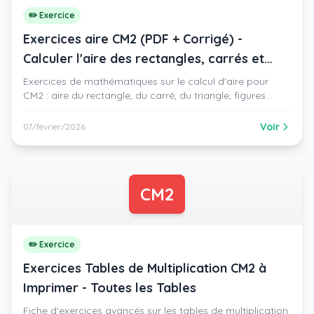
✏️ Exercice
Exercices aire CM2 (PDF + Corrigé) -
Calculer l'aire des rectangles, carrés et
triangles
Exercices de mathématiques sur le calcul d'aire pour
CM2 : aire du rectangle, du carré, du triangle, figures
composées et conversions d'unités d'aire.
Voir
07/février/2026
CM2
✏️ Exercice
Exercices Tables de Multiplication CM2 à
Imprimer - Toutes les Tables
Fiche d'exercices avancés sur les tables de multiplication