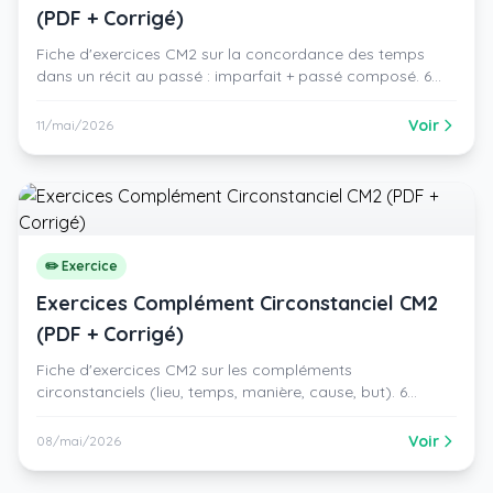
(PDF + Corrigé)
Fiche d'exercices CM2 sur la concordance des temps
dans un récit au passé : imparfait + passé composé. 6
activités progressives avec corrigé. PDF gratuit à
imprimer.
Voir
11/mai/2026
✏️ Exercice
Exercices Complément Circonstanciel CM2
(PDF + Corrigé)
Fiche d'exercices CM2 sur les compléments
circonstanciels (lieu, temps, manière, cause, but). 6
activités progressives avec corrigé. PDF gratuit à
imprimer.
Voir
08/mai/2026