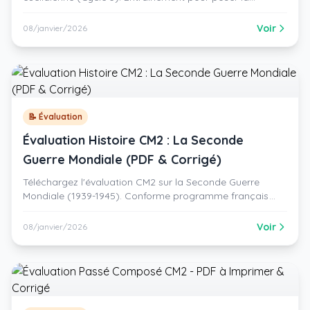
division, trouver le quotient et le reste. PDF Noir et Blanc
avec corrigé inclus.
Voir
08/janvier/2026
📝 Évaluation
Évaluation Histoire CM2 : La Seconde
Guerre Mondiale (PDF & Corrigé)
Téléchargez l'évaluation CM2 sur la Seconde Guerre
Mondiale (1939-1945). Conforme programme français
(type Hatier). PDF Noir & Blanc, police Arial, avec corrigé
prof.
Voir
08/janvier/2026