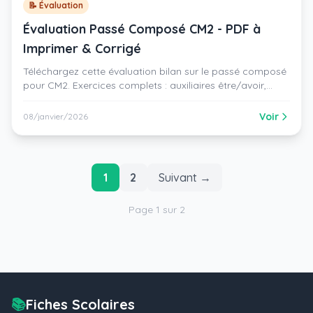
📝 Évaluation
Évaluation Passé Composé CM2 - PDF à
Imprimer & Corrigé
Téléchargez cette évaluation bilan sur le passé composé
pour CM2. Exercices complets : auxiliaires être/avoir,
accords du participe passé et production d'écrit. Format
A4 noir et blanc, police Arial. Inclus le corrigé pour le
Voir
08/janvier/2026
professeur.
1
2
Suivant →
Page 1 sur 2
📚
Fiches Scolaires