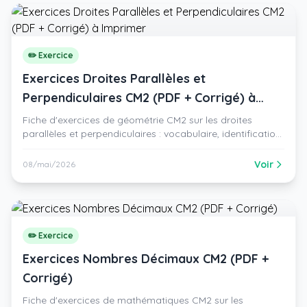
✏️ Exercice
Exercices Droites Parallèles et
Perpendiculaires CM2 (PDF + Corrigé) à
Imprimer
Fiche d'exercices de géométrie CM2 sur les droites
parallèles et perpendiculaires : vocabulaire, identification,
tracés à l'équerre, propriétés, rectangle et carré. PDF
gratuit avec corrigé.
Voir
08/mai/2026
✏️ Exercice
Exercices Nombres Décimaux CM2 (PDF +
Corrigé)
Fiche d'exercices de mathématiques CM2 sur les