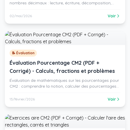
nombres décimaux : lecture, écriture, décomposition,
comparaison, droite graduée, encadrement, arrondi,
problème. PDF gratuit avec corrigé.
Voir
02/mai/2026
📝 Évaluation
Évaluation Pourcentage CM2 (PDF +
Corrigé) - Calculs, fractions et problèmes
Évaluation de mathématiques sur les pourcentages pour
CM2 : comprendre la notion, calculer des pourcentages
simples, convertir en fractions et décimaux, lire un
diagramme et résoudre des problèmes.
Voir
13/février/2026