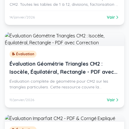
CM2. Toutes les tables de 1 à 12, divisions, factorisation et
problèmes complexes. PDF gratuit avec correction.
Voir
14/janvier/2026
📝 Évaluation
Évaluation Géométrie Triangles CM2 :
Isocèle, Équilatéral, Rectangle - PDF avec
Correction
Évaluation complète de géométrie pour CM2 sur les
triangles particuliers. Cette ressource couvre la
classification des triangles (isocèle, équilatéral, rectangle,
quelconque) et leur construction précise aux instruments
Voir
11/janvier/2026
(règle, compas, équerre). La correction détaillée avec
méthodes de construction est incluse.