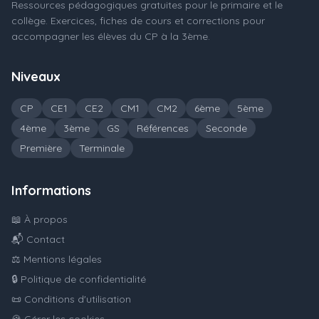
Ressources pédagogiques gratuites pour le primaire et le
collège. Exercices, fiches de cours et corrections pour
accompagner les élèves du CP à la 3ème.
Niveaux
CP
CE1
CE2
CM1
CM2
6ème
5ème
4ème
3ème
GS
Références
Seconde
Première
Terminale
Informations
📖 À propos
📬 Contact
⚖️ Mentions légales
🔒 Politique de confidentialité
📜 Conditions d'utilisation