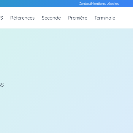
Contact
Mentions Légales
S
Références
Seconde
Première
Terminale
GS