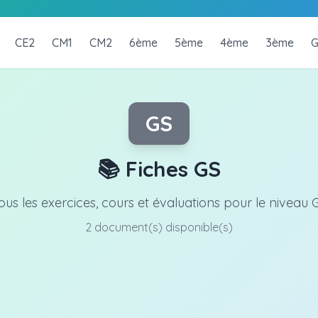
CE2
CM1
CM2
6ème
5ème
4ème
3ème
G
GS
📚 Fiches GS
ous les exercices, cours et évaluations pour le niveau 
2 document(s) disponible(s)