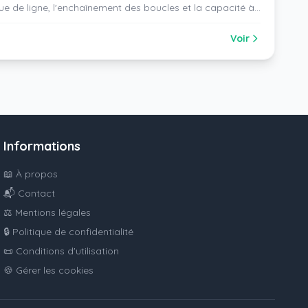
nue de ligne, l'enchaînement des boucles et la capacité à
taché (écriture cursive). Grille d'observation
Voir
Informations
📖 À propos
📬 Contact
⚖️ Mentions légales
🔒 Politique de confidentialité
📜 Conditions d'utilisation
🍪 Gérer les cookies