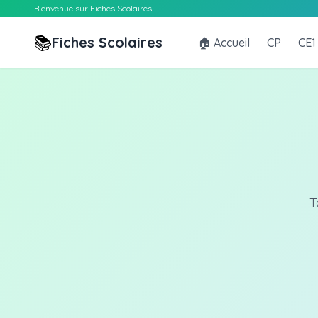
Bienvenue sur Fiches Scolaires
📚
Fiches Scolaires
🏠 Accueil
CP
CE1
T