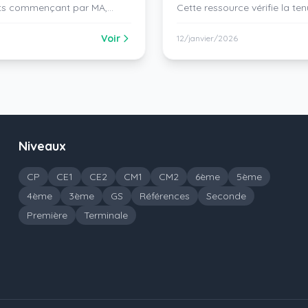
 mots commençant par MA,
Cette ressource vérifie la te
e. PDF gratuit à imprimer.
écrire des mots simples en at
pédagogique incluse.
Voir
12/janvier/2026
Niveaux
CP
CE1
CE2
CM1
CM2
6ème
5ème
4ème
3ème
GS
Références
Seconde
Première
Terminale