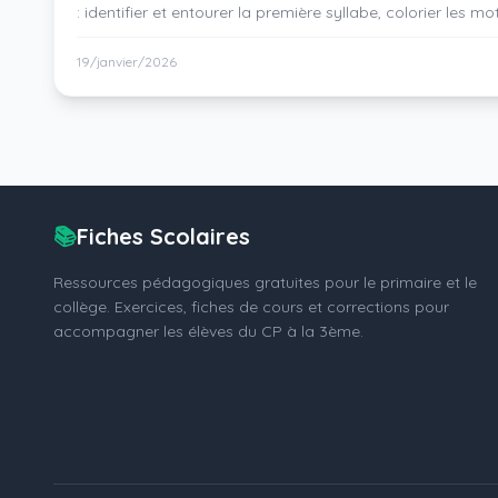
: identifier et entourer la première syllabe, colorier les
trouver l'intrus. Avec emojis colorés et correction détaillé
19/janvier/2026
📚
Fiches Scolaires
Ressources pédagogiques gratuites pour le primaire et le
collège. Exercices, fiches de cours et corrections pour
accompagner les élèves du CP à la 3ème.