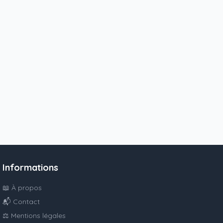
Informations
📖 À propos
📬 Contact
⚖️ Mentions légales