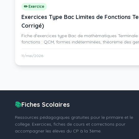
✏️ Exercice
Exercices Type Bac Limites de Fonctions Te
Corrigé)
Fiche d'exercices type Bac de mathématiques Terminale s
fonctions : QCM, formes indéterminées, théorème des g
croissances comparées. PDF gratuit avec corrigé rédigé.
11/mai/2026
📚
Fiches Scolaires
Ressources pédagogiques gratuites pour le primaire et le
collège. Exercices, fiches de cours et corrections pour
accompagner les élèves du CP à la 3ème.