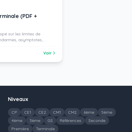
rminale (PDF +
pé sur les limites de
endarmes, asymptotes,
Voir
Niveaux
CP
CE1
CE2
CM1
CM2
6ème
5ème
4ème
3ème
GS
Références
Seconde
Première
Terminale