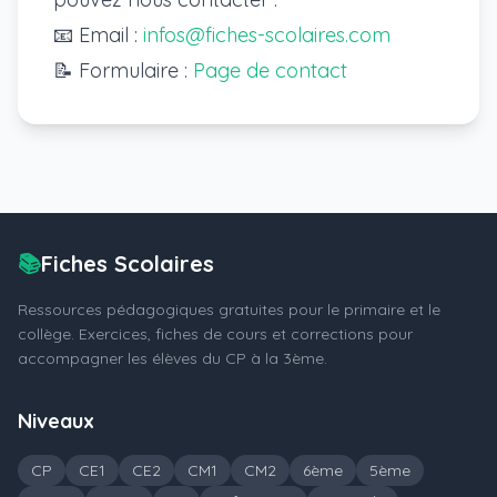
📧 Email :
infos@fiches-scolaires.com
📝 Formulaire :
Page de contact
📚
Fiches Scolaires
Ressources pédagogiques gratuites pour le primaire et le
collège. Exercices, fiches de cours et corrections pour
accompagner les élèves du CP à la 3ème.
Niveaux
CP
CE1
CE2
CM1
CM2
6ème
5ème