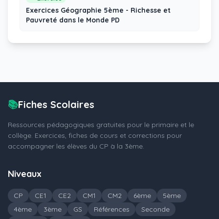
Exercices Géographie 5ème - Richesse et
Pauvreté dans le Monde PD
📚
Fiches Scolaires
Ressources pédagogiques gratuites pour le primaire et le
collège. Exercices, fiches de cours et corrections pour
accompagner les élèves du CP à la 3ème.
Niveaux
CP
CE1
CE2
CM1
CM2
6ème
5ème
4ème
3ème
GS
Références
Seconde