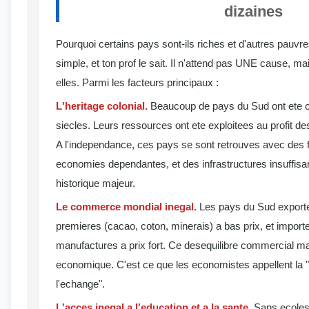
dizaines
Pourquoi certains pays sont-ils riches et d'autres pauvr
simple, et ton prof le sait. Il n'attend pas UNE cause, mai
elles. Parmi les facteurs principaux :
L'heritage colonial.
Beaucoup de pays du Sud ont ete c
siecles. Leurs ressources ont ete exploitees au profit 
A l'independance, ces pays se sont retrouves avec des fro
economies dependantes, et des infrastructures insuffisan
historique majeur.
Le commerce mondial inegal.
Les pays du Sud exporte
premieres (cacao, coton, minerais) a bas prix, et import
manufactures a prix fort. Ce desequilibre commercial ma
economique. C'est ce que les economistes appellent la "
l'echange".
L'acces inegal a l'education et a la sante.
Sans ecoles,