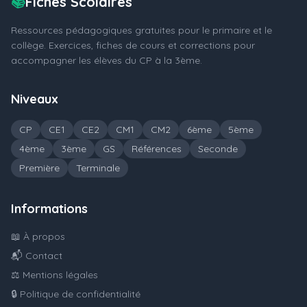
📚
Fiches Scolaires
Ressources pédagogiques gratuites pour le primaire et le
collège. Exercices, fiches de cours et corrections pour
accompagner les élèves du CP à la 3ème.
Niveaux
CP
CE1
CE2
CM1
CM2
6ème
5ème
4ème
3ème
GS
Références
Seconde
Première
Terminale
Informations
📖 À propos
📬 Contact
⚖️ Mentions légales
🔒 Politique de confidentialité