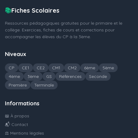
📚
Fiches Scolaires
Ressources pédagogiques gratuites pour le primaire et le
collège. Exercices, fiches de cours et corrections pour
accompagner les élèves du CP à la 3ème.
Niveaux
CP
CE1
CE2
CM1
CM2
6ème
5ème
4ème
3ème
GS
Références
Seconde
Première
Terminale
Informations
📖 À propos
📬 Contact
⚖️ Mentions légales