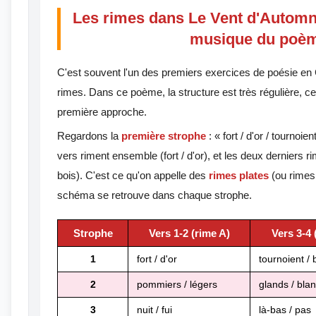
Les rimes dans Le Vent d'Automn
musique du poè
C'est souvent l'un des premiers exercices de poésie en
rimes. Dans ce poème, la structure est très régulière, ce 
première approche.
Regardons la
première strophe
: « fort / d'or / tournoi
vers riment ensemble (fort / d'or), et les deux derniers r
bois). C'est ce qu'on appelle des
rimes plates
(ou rimes
schéma se retrouve dans chaque strophe.
Strophe
Vers 1-2 (rime A)
Vers 3-4 
1
fort / d'or
tournoient / 
2
pommiers / légers
glands / bla
3
nuit / fui
là-bas / pas