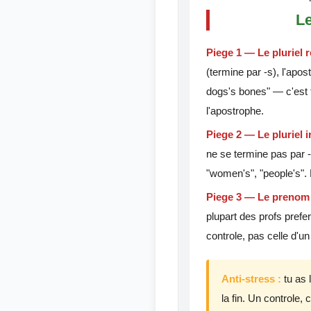
Le
Piege 1 — Le pluriel r
(termine par -s), l'apo
dogs's bones" — c'est fa
l'apostrophe.
Piege 2 — Le pluriel ir
ne se termine pas par 
"women's", "people's". La
Piege 3 — Le prenom q
plupart des profs prefe
controle, pas celle d'un 
Anti-stress :
tu as 
la fin. Un controle,