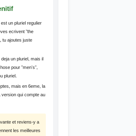
nitif
t un pluriel regulier
eves ecrivent "the
 tu ajoutes juste
deja un pluriel, mais il
chose pour "men's",
u pluriel.
ptes, mais en 6eme, la
a version qui compte au
ivante et reviens-y a
ennent les meilleures