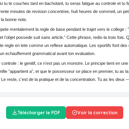
 tu te couches tard en bachotant, tu seras fatigue au controle et tu f
rente minutes de revision concentree, huit heures de sommeil, un peti
e la bonne note.
epete mentalement la regle de base pendant le trajet vers le college :
et l'objet possede suit sans article." Cette phrase, redis-la trois fois. 
tte regle en tete comme un reflexe automatique. Les sportifs font de
s un echauffement grammatical avant ton evaluation.
controle : le genitif, ce n'est pas un monstre. Le principe tient en une 
ifie "appartient a", et que le possesseur se place en premier, tu as la
 Le reste, c'est de la pratique et de la concentration. Tu as les deux 
Télécharger le PDF
Voir la correction