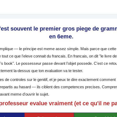
 c'est souvent le premier gros piege de gram
en 6eme.
mplique — le principe est meme assez simple. Mais parce que cette 
 tout ce que l'eleve connait du francais. En francais, on dit "le livre d
ie's book". Le possesseur passe devant l'objet possede. C'est ce reto
ctement la-dessus que ton evaluation va te tester.
nes de controles sur le genitif, et je peux te dire exactement comment
 repartis au hasard — ils ciblent des competences precises. Compren
avant meme d'ouvrir le sujet.
professeur evalue vraiment (et ce qu'il ne 