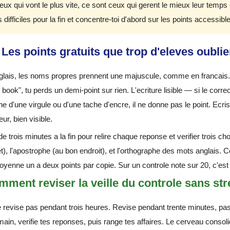
ux qui vont le plus vite, ce sont ceux qui gerent le mieux leur temps e
 difficiles pour la fin et concentre-toi d'abord sur les points accessibl
Les points gratuits que trop d'eleves oublie
lais, les noms propres prennent une majuscule, comme en francais. S
book", tu perds un demi-point sur rien. L'ecriture lisible — si le corr
e d'une virgule ou d'une tache d'encre, il ne donne pas le point. Ecris 
ur, bien visible.
de trois minutes a la fin pour relire chaque reponse et verifier trois cho
), l'apostrophe (au bon endroit), et l'orthographe des mots anglais. C
oyenne un a deux points par copie. Sur un controle note sur 20, c'es
ment reviser la veille du controle sans str
ne revise pas pendant trois heures. Revise pendant trente minutes, pas
 main, verifie tes reponses, puis range tes affaires. Le cerveau conso