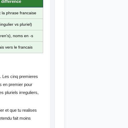
a difference
 la phrase francaise
singulier vs pluriel)
ldren's), noms en -s
is vers le francais
d. Les cinq premieres
is en premier pour
s pluriels irreguliers,
er et que tu realises
etendu fait moins