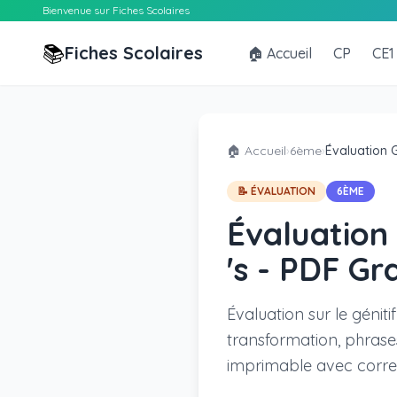
Bienvenue sur Fiches Scolaires
📚
Fiches Scolaires
🏠 Accueil
CP
CE1
🏠 Accueil
›
6ème
›
Évaluation G
📝 ÉVALUATION
6ÈME
Évaluation 
's - PDF Gr
Évaluation sur le géniti
transformation, phrases
imprimable avec correc