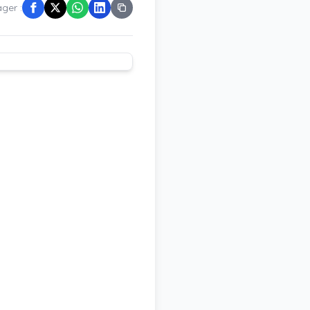
ger :