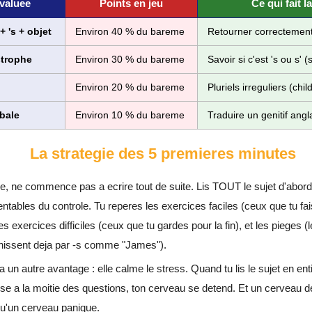
valuee
Points en jeu
Ce qui fait l
 's + objet
Environ 40 % du bareme
Retourner correctement
strophe
Environ 30 % du bareme
Savoir si c'est 's ou s' (
Environ 20 % du bareme
Pluriels irreguliers (chi
bale
Environ 10 % du bareme
Traduire un genitif angla
La strategie des 5 premieres minutes
ie, ne commence pas a ecrire tout de suite. Lis TOUT le sujet d'abor
entables du controle. Tu reperes les exercices faciles (ceux que tu fa
s exercices difficiles (ceux que tu gardes pour la fin), et les pieges (le
inissent deja par -s comme "James").
a un autre avantage : elle calme le stress. Quand tu lis le sujet en enti
se a la moitie des questions, ton cerveau se detend. Et un cerveau d
 qu'un cerveau panique.