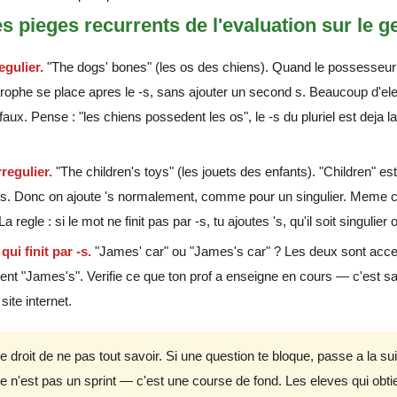
s pieges recurrents de l'evaluation sur le ge
egulier.
"The dogs' bones" (les os des chiens). Quand le possesseur es
strophe se place apres le -s, sans ajouter un second s. Beaucoup d'el
ux. Pense : "les chiens possedent les os", le -s du pluriel est deja la,
regulier.
"The children's toys" (les jouets des enfants). "Children" est 
-s. Donc on ajoute 's normalement, comme pour un singulier. Meme 
 regle : si le mot ne finit pas par -s, tu ajoutes 's, qu'il soit singulier o
ui finit par -s.
"James' car" ou "James's car" ? Les deux sont acce
rent "James's". Verifie ce que ton prof a enseigne en cours — c'est s
site internet.
le droit de ne pas tout savoir. Si une question te bloque, passe a la su
 ce n'est pas un sprint — c'est une course de fond. Les eleves qui obti