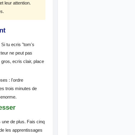
t leur attention.
es.
nt
i tu ecris "tom's
ecteur ne peut pas
gros, ecris clair, place
ses : l'ordre
es trois minutes de
t enorme.
esser
 une de plus. Fais cinq
lide les apprentissages