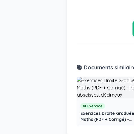
📚 Documents similair
✏️ Exercice
Exercices Droite Gradué
Maths (PDF + Corrigé) -
Repérage, abscisses, dé