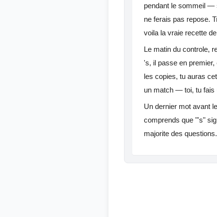
pendant le sommeil — si
ne ferais pas repose. T
voila la vraie recette d
Le matin du controle, r
's, il passe en premier, 
les copies, tu auras ce
un match — toi, tu fai
Un dernier mot avant le 
comprends que "'s" sign
majorite des questions.