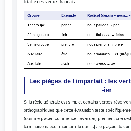
totalité des verbes français.
Groupe
Exemple
Radical (depuis « nous... »
1er groupe
parler
nous parl
ons
→ parl-
2ème groupe
finir
nous finiss
ons
→ finiss-
3ème groupe
prendre
nous pren
ons
→ pren-
Auxiliaire
être
nous sommes → ét- (irrégul
Auxiliaire
avoir
nous av
ons
→ av-
Les pièges de l'imparfait : les verb
-ier
Si la règle générale est simple, certains verbes réserven
orthographiques que cette évaluation teste spécifiquem
(comme placer, commencer, avancer) prennent une cédil
terminaisons pour maintenir le son [s] : je plaçais, tu c