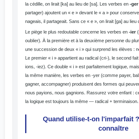
la cédille, on lirait [ka] au lieu de [sa]. Les verbes en
-ger
partager) ajoutent un « e » devant le « a » pour conserver 
nageais, il partageait. Sans ce « e », on lirait [ga] au lieu d
Le piège le plus redoutable concerne les verbes en
-ier
(
oublier). À la première et à la deuxième personne du plu
une succession de deux « i » qui surprend les élèves : n
Le premier « i » appartient au radical (cri-), le second fait
ions, -iez). Ce double « i » est parfaitement logique, ma
la même manière, les verbes en -yer (comme payer, bal
gagner, accompagner) produisent des formes qui peuvent
nous payions, nous gagnions. Rassurez votre enfant : c
la logique est toujours la même — radical + terminaison.
Quand utilise-t-on l'imparfait 
connaître