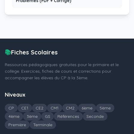
Problèmes (PDF + Corrigé)
📚
Fiches Scolaires
Ressources pédagogiques gratuites pour le primaire et le
collège. Exercices, fiches de cours et corrections pour
accompagner les élèves du CP à la 3ème.
Niveaux
CP
CE1
CE2
CM1
CM2
6ème
5ème
4ème
3ème
GS
Références
Seconde
Première
Terminale