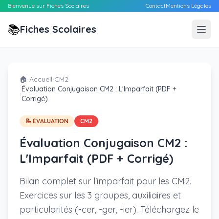
Bienvenue sur Fiches Scolaires
Contact
Mentions Légales
📚
Fiches Scolaires
🏠 Accueil
›
CM2
Évaluation Conjugaison CM2 : L'Imparfait (PDF +
›
Corrigé)
📝 ÉVALUATION
CM2
Évaluation Conjugaison CM2 :
L'Imparfait (PDF + Corrigé)
Bilan complet sur l'imparfait pour les CM2.
Exercices sur les 3 groupes, auxiliaires et
particularités (-cer, -ger, -ier). Téléchargez le