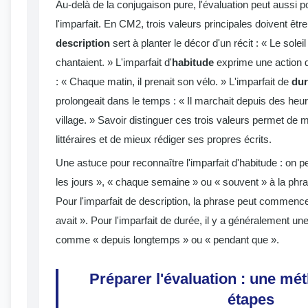
Au-delà de la conjugaison pure, l'évaluation peut aussi p
l'imparfait. En CM2, trois valeurs principales doivent être
description
sert à planter le décor d'un récit : « Le soleil 
chantaient. » L'imparfait d'
habitude
exprime une action q
: « Chaque matin, il prenait son vélo. » L'imparfait de
dur
prolongeait dans le temps : « Il marchait depuis des heur
village. » Savoir distinguer ces trois valeurs permet de
littéraires et de mieux rédiger ses propres écrits.
Une astuce pour reconnaître l'imparfait d'habitude : on p
les jours », « chaque semaine » ou « souvent » à la ph
Pour l'imparfait de description, la phrase peut commencer 
avait ». Pour l'imparfait de durée, il y a généralement un
comme « depuis longtemps » ou « pendant que ».
Préparer l'évaluation : une mé
étapes