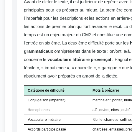
Avant de dicter le texte, il est judicieux de repérer avec l
principales pour les préparer au mieux. La première con
l'imparfait pour les descriptions et les actions en arrière
les actions de premier plan qui font avancer le récit. La 
temps est un enjeu majeur du CM2 et constitue une com
l'entrée en sixième. La deuxième difficulté porte sur les
grammaticaux
omniprésents dans le texte : on/ont, a/à, 
concerne le
vocabulaire littéraire provençal
: Pagnol 
fébrile », « impatience », « charrette », « garrigue » que 
absolument avoir préparés en amont de la dictée.
Catégorie de difficulté
Mots à préparer
Conjugaison (imparfait)
marchaient, portait, brilla
Homophones
a/à, on/ont, et/est, ou/où
Vocabulaire littéraire
fébrile, charrette, colline
Accords participe passé
chargées, entassés, pré