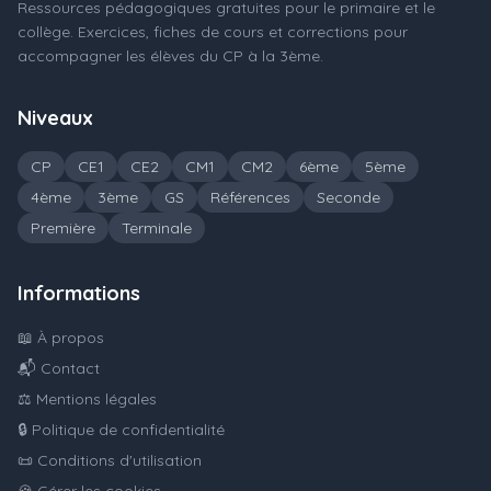
Ressources pédagogiques gratuites pour le primaire et le
collège. Exercices, fiches de cours et corrections pour
accompagner les élèves du CP à la 3ème.
Niveaux
CP
CE1
CE2
CM1
CM2
6ème
5ème
4ème
3ème
GS
Références
Seconde
Première
Terminale
Informations
📖 À propos
📬 Contact
⚖️ Mentions légales
🔒 Politique de confidentialité
📜 Conditions d'utilisation