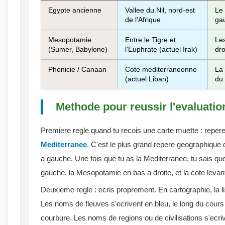
Egypte ancienne
Vallee du Nil, nord-est
Le 
de l'Afrique
ga
Mesopotamie
Entre le Tigre et
Les
(Sumer, Babylone)
l'Euphrate (actuel Irak)
dro
Phenicie / Canaan
Cote mediterraneenne
La
(actuel Liban)
du 
Methode pour reussir l'evaluatio
Premiere regle quand tu recois une carte muette : repere
Mediterranee
. C'est le plus grand repere geographique d
a gauche. Une fois que tu as la Mediterranee, tu sais qu
gauche, la Mesopotamie en bas a droite, et la cote levant
Deuxieme regle : ecris proprement. En cartographie, la l
Les noms de fleuves s'ecrivent en bleu, le long du cours
courbure. Les noms de regions ou de civilisations s'ecr