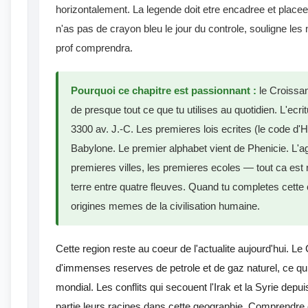
horizontalement. La legende doit etre encadree et placee 
n'as pas de crayon bleu le jour du controle, souligne le
prof comprendra.
Pourquoi ce chapitre est passionnant :
le Croissant
de presque tout ce que tu utilises au quotidien. L'ecr
3300 av. J.-C. Les premieres lois ecrites (le code d
Babylone. Le premier alphabet vient de Phenicie. L'agr
premieres villes, les premieres ecoles — tout ca est
terre entre quatre fleuves. Quand tu completes cette 
origines memes de la civilisation humaine.
Cette region reste au coeur de l'actualite aujourd'hui. Le 
d'immenses reserves de petrole et de gaz naturel, ce qui 
mondial. Les conflits qui secouent l'Irak et la Syrie dep
partie leurs racines dans cette geographie. Comprendre c