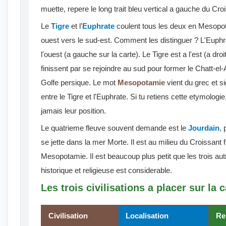
muette, repere le long trait bleu vertical a gauche du Croiss
Le
Tigre
et l'
Euphrate
coulent tous les deux en Mesopota
ouest vers le sud-est. Comment les distinguer ? L'Euphrate
l'ouest (a gauche sur la carte). Le Tigre est a l'est (a droite
finissent par se rejoindre au sud pour former le Chatt-el-
Golfe persique. Le mot
Mesopotamie
vient du grec et si
entre le Tigre et l'Euphrate. Si tu retiens cette etymologi
jamais leur position.
Le quatrieme fleuve souvent demande est le
Jourdain
, 
se jette dans la mer Morte. Il est au milieu du Croissant fe
Mesopotamie. Il est beaucoup plus petit que les trois a
historique et religieuse est considerable.
Les trois civilisations a placer sur la c
Civilisation
Localisation
Re