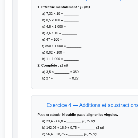
1. Effectue mentalement :
(2 pts)
a) 7,32 × 10 = ________
b) 0,5 × 100 = ________
c) 4,8 × 1 000 = ________
d) 3,6 ÷ 10 = ________
e) 47 ÷ 100 = ________
f) 850 ÷ 1 000 = ________
g) 0,02 × 100 = ________
h) 1 ÷ 1 000 = ________
2. Complète :
(1 pt)
a) 3,5 × ________ = 350
b) 27 ÷ ________ = 0,27
Exercice 4 — Additions et soustraction
Pose et calcule.
N'oublie pas d'aligner les virgules.
a) 23,45 + 6,8 = ________
(0,75 pt)
b) 142,06 + 18,9 + 0,75 = ________
(1 pt)
c) 56,4 − 28,75 = ________
(0,75 pt)