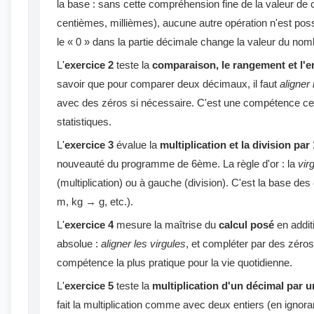
la base : sans cette compréhension fine de la valeur de 
centièmes, millièmes), aucune autre opération n'est possib
le « 0 » dans la partie décimale change la valeur du nom
L'
exercice 2
teste la
comparaison, le rangement et l'
savoir que pour comparer deux décimaux, il faut
aligner 
avec des zéros si nécessaire. C'est une compétence ce
statistiques.
L'
exercice 3
évalue la
multiplication et la division par 
nouveauté du programme de 6ème. La règle d'or : la
vir
(multiplication) ou à gauche (division). C'est la base d
m, kg → g, etc.).
L'
exercice 4
mesure la maîtrise du
calcul posé
en additi
absolue :
aligner les virgules
, et compléter par des zéros 
compétence la plus pratique pour la vie quotidienne.
L'
exercice 5
teste la
multiplication d'un décimal par u
fait la multiplication comme avec deux entiers (en ignoran