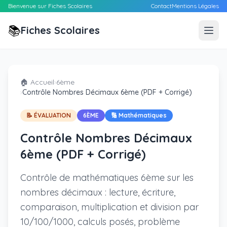
Bienvenue sur Fiches Scolaires
Contact
Mentions Légales
📚
Fiches Scolaires
🏠 Accueil
›
6ème
›
Contrôle Nombres Décimaux 6ème (PDF + Corrigé)
📝 ÉVALUATION
6ÈME
🔢 Mathématiques
Contrôle Nombres Décimaux
6ème (PDF + Corrigé)
Contrôle de mathématiques 6ème sur les
nombres décimaux : lecture, écriture,
comparaison, multiplication et division par
10/100/1000, calculs posés, problème