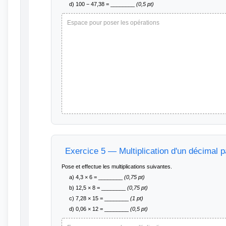
d) 100 − 47,38 = ________
(0,5 pt)
Espace pour poser les opérations
Exercice 5 — Multiplication d'un décimal p
Pose et effectue les multiplications suivantes.
a) 4,3 × 6 = ________
(0,75 pt)
b) 12,5 × 8 = ________
(0,75 pt)
c) 7,28 × 15 = ________
(1 pt)
d) 0,06 × 12 = ________
(0,5 pt)