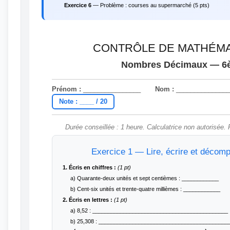
Exercice 6
— Problème : courses au supermarché (5 pts)
CONTRÔLE DE MATHÉM
Nombres Décimaux — 6
Prénom :
________________
Nom :
_______________
Note : ____ / 20
Durée conseillée : 1 heure. Calculatrice non autorisée.
Exercice 1 — Lire, écrire et décom
1. Écris en chiffres :
(1 pt)
a) Quarante-deux unités et sept centièmes : ____________
b) Cent-six unités et trente-quatre millièmes : ____________
2. Écris en lettres :
(1 pt)
a) 8,52 : ____________________________________________
b) 25,308 : __________________________________________