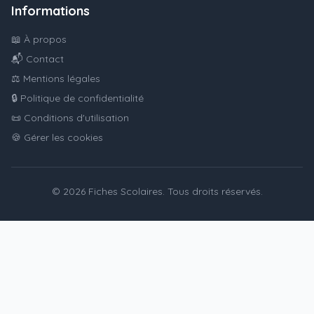
Informations
📖 À propos
📬 Contact
⚖️ Mentions légales
🔒 Politique de confidentialité
📜 Conditions d'utilisation
🍪 Gérer les cookies
© 2026 Fiches Scolaires. Tous droits réservés.