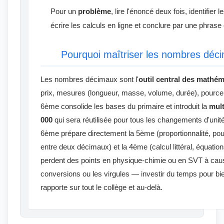
Pour un
problème
, lire l'énoncé deux fois, identifier l
écrire les calculs en ligne et conclure par une phrase
Pourquoi maîtriser les nombres dé
Les nombres décimaux sont l'
outil central des mathé
prix, mesures (longueur, masse, volume, durée), pourcen
6ème consolide les bases du primaire et introduit la
mult
000
qui sera réutilisée pour tous les changements d'uni
6ème prépare directement la 5ème (proportionnalité, pou
entre deux décimaux) et la 4ème (calcul littéral, équati
perdent des points en physique-chimie ou en SVT à caus
conversions ou les virgules — investir du temps pour b
rapporte sur tout le collège et au-delà.