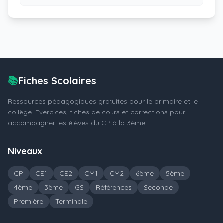
📚
Fiches Scolaires
Ressources pédagogiques gratuites pour le primaire et le
collège. Exercices, fiches de cours et corrections pour
accompagner les élèves du CP à la 3ème.
Niveaux
CP
CE1
CE2
CM1
CM2
6ème
5ème
4ème
3ème
GS
Références
Seconde
Première
Terminale