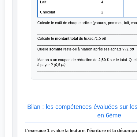
Lait
4
Chocolat
2
Calcule le coût de chaque article (yaourts, pommes, lait, cho
______________________________________________
______________________________________________
Calcule le
montant total
du ticket.
(1,5 pt)
______________________________________________
Quelle
somme
reste-t-il à Manon après ses achats ?
(1 pt)
______________________________________________
Manon a un coupon de réduction de
2,50 €
sur le total. Qu
à payer ?
(0,5 pt)
______________________________________________
Bilan : les compétences évaluées sur l
en 6ème
L'
exercice 1
évalue la
lecture, l'écriture et la décompo