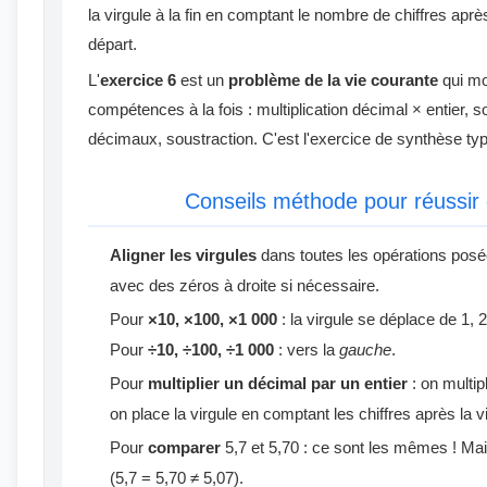
la virgule à la fin en comptant le nombre de chiffres aprè
départ.
L'
exercice 6
est un
problème de la vie courante
qui mo
compétences à la fois : multiplication décimal × entier,
décimaux, soustraction. C'est l'exercice de synthèse ty
Conseils méthode pour réussir 
Aligner les virgules
dans toutes les opérations posée
avec des zéros à droite si nécessaire.
Pour
×10, ×100, ×1 000
: la virgule se déplace de 1, 
Pour
÷10, ÷100, ÷1 000
: vers la
gauche
.
Pour
multiplier un décimal par un entier
: on multip
on place la virgule en comptant les chiffres après la 
Pour
comparer
5,7 et 5,70 : ce sont les mêmes ! Mais
(5,7 = 5,70 ≠ 5,07).