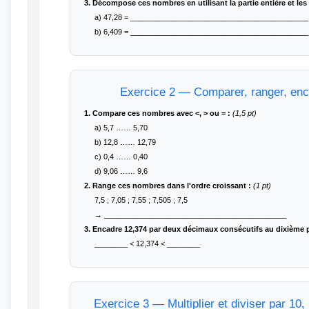
3. Décompose ces nombres en utilisant la partie entière et les
a) 47,28 = ___________________________________________
b) 6,409 = ___________________________________________
Exercice 2 — Comparer, ranger, enc
1. Compare ces nombres avec <, > ou = :
(1,5 pt)
a) 5,7 …… 5,70
b) 12,8 …… 12,79
c) 0,4 …… 0,40
d) 9,06 …… 9,6
2. Range ces nombres dans l'ordre croissant :
(1 pt)
7,5 ; 7,05 ; 7,55 ; 7,505 ; 7,5
→ ____________________________________________
3. Encadre 12,374 par deux décimaux consécutifs au dixième p
________ < 12,374 < ________
Exercice 3 — Multiplier et diviser par 10,