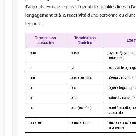
d'adjectifs évoque le plus souvent des qualités liées à l'
a
l'
engagement
et à la
réactivité
d'une personne ou d'une
l'entoure.
Terminaison
Terminaison
Exemp
masculine
féminine
-eux
-euse
joyeux / joyeuse,
heureuse
-if
-ive
actif / active, nég
-eur
-euse ou -rice
rêveur / rêveuse, 
-er
-ère
léger / légère, pre
-el
-elle
naturel / naturelle
-et
-ette (ou -ète)
muet / muette, net
complète
-en / -on
-enne / -onne
ancien / ancienn
mignonne