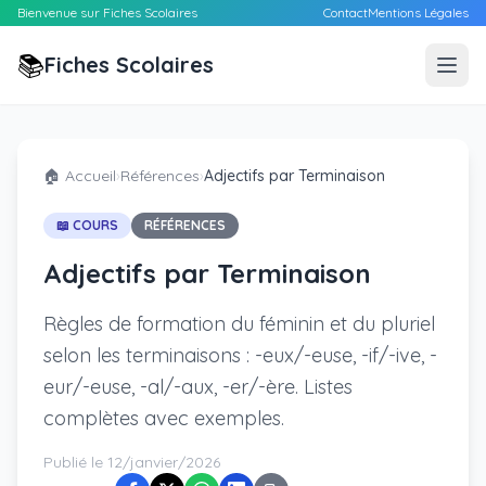
Bienvenue sur Fiches Scolaires
Contact
Mentions Légales
📚
Fiches Scolaires
🏠 Accueil
›
Références
›
Adjectifs par Terminaison
📖 COURS
RÉFÉRENCES
Adjectifs par Terminaison
Règles de formation du féminin et du pluriel
selon les terminaisons : -eux/-euse, -if/-ive, -
eur/-euse, -al/-aux, -er/-ère. Listes
complètes avec exemples.
Publié le 12/janvier/2026