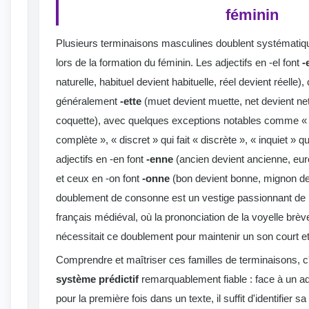
féminin
Plusieurs terminaisons masculines doublent systématiq
lors de la formation du féminin. Les adjectifs en -el font
-
naturelle, habituel devient habituelle, réel devient réelle),
généralement
-ette
(muet devient muette, net devient net
coquette), avec quelques exceptions notables comme « c
complète », « discret » qui fait « discrète », « inquiet » qu
adjectifs en -en font
-enne
(ancien devient ancienne, eu
et ceux en -on font
-onne
(bon devient bonne, mignon d
doublement de consonne est un vestige passionnant de l
français médiéval, où la prononciation de la voyelle brè
nécessitait ce doublement pour maintenir un son court et
Comprendre et maîtriser ces familles de terminaisons, c'
système prédictif
remarquablement fiable : face à un ad
pour la première fois dans un texte, il suffit d'identifier 