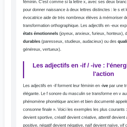
féminin. C'est comme si la lettre x, avec ses deux branc
pour donner naissance à deux lettres distinctes : le s et 
évocatrice aide de très nombreux élèves à mémoriser dé
transformation orthographique. Les adjectifs en -eux e
états émotionnels
(joyeux, anxieux, furieux, honteux),
durables
(paresseux, studieux, audacieux) ou des
qual
généreux, vertueux).
Les adjectifs en -if / -ive : l'én
l'action
Les adjectifs en -if forment leur féminin en
-ive
par une t
élégante. Le f sonore du masculin se transforme en v au 
phénomène phonétique ancien et bien documenté appelé 
consonne finale ». Voici les exemples les plus courants : a
devient sportive, créatif devient créative, attentif devient 
positive, négatif devient négative, naïf devient naïve, vif 