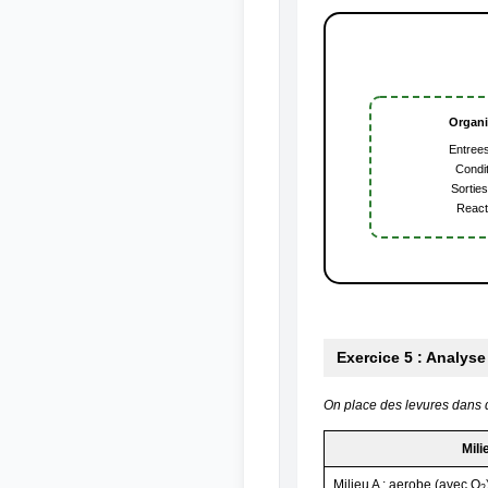
Organi
Entree
Condi
Sortie
React
Exercice 5 : Analys
On place des levures dans 
Mili
Milieu A : aerobe (avec O