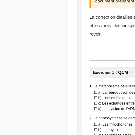
document preparent 
La correction detaillee
et les mots cles indisp
revoir.
Exercice 1 : QCM — 
1.
Le metabolisme cellulaire
☐ a) La reproduction des
☐ b) L'ensemble des reac
☐ c) Les echanges entre 
☐ d) La division de l'AD
2.
La photosynthese se dero
☐ a) Les mitochondries
☐ b) Le noyau