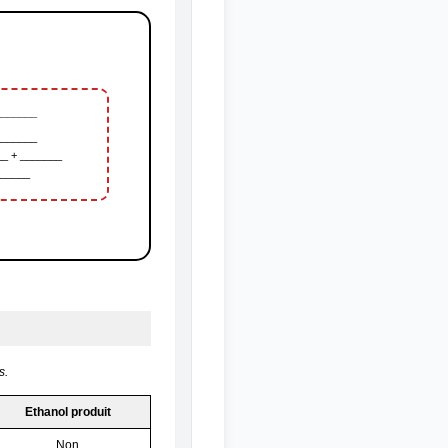
_______
_______
__ + _______
______
s.
Ethanol produit
Non