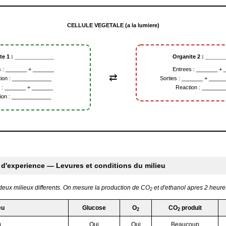
CELLULE VEGETALE (a la lumiere)
te 1 : _____________
Organite 2 : ______
s : _______ + _______
Entrees : _______ + 
⇄
tion : _____________
Sorties : _______ + _____
s : _______ + _______
Reaction : _______
ion : _____________
e d'experience — Levures et conditions du milieu
deux milieux differents. On mesure la production de CO
et d'ethanol apres 2 heure
2
eu
Glucose
O
CO
produit
2
2
)
Oui
Oui
Beaucoup