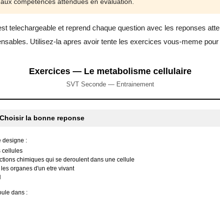
aux competences attendues en evaluation.
 est telechargeable et reprend chaque question avec les reponses atte
ensables. Utilisez-la apres avoir tente les exercices vous-meme pour id
Exercices — Le metabolisme cellulaire
SVT Seconde — Entrainement
Choisir la bonne reponse
 designe :
 cellules
tions chimiques qui se deroulent dans une cellule
les organes d'un etre vivant
N
ule dans :