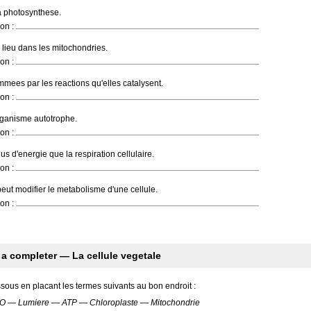
a photosynthese.
on :
a lieu dans les mitochondries.
on :
ees par les reactions qu'elles catalysent.
on :
ganisme autotrophe.
on :
us d'energie que la respiration cellulaire.
on :
ut modifier le metabolisme d'une cellule.
on :
 a completer — La cellule vegetale
ous en placant les termes suivants au bon endroit :
O — Lumiere — ATP — Chloroplaste — Mitochondrie