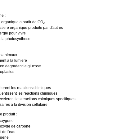
he :
 organique a partir de CO
2
iere organique produite par d'autres
ergie pour vivre
 la photosynthese
es animaux
ent a la lumiere
e en degradant le glucose
roplastes
elerent les reactions chimiques
alentissent les reactions chimiques
ccelerent les reactions chimiques specifiques
ires a la division cellulaire
 produit :
ioxygene
dioxyde de carbone
t de l'eau
ygene