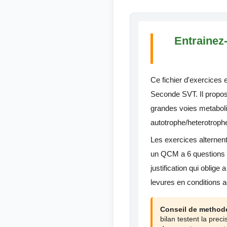
Entrainez-
Ce fichier d'exercices 
Seconde SVT. Il propo
grandes voies metaboliq
autotrophe/heterotrophe
Les exercices alternen
un QCM a 6 questions po
justification qui oblig
levures en conditions a
Conseil de methode
bilan testent la pre