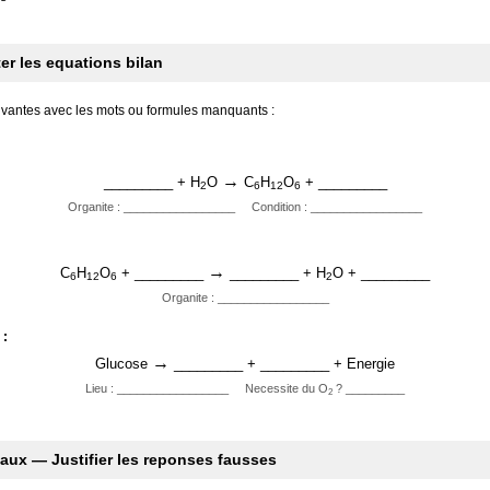
er les equations bilan
ivantes avec les mots ou formules manquants :
→
_________ + H
O
C
H
O
+ _________
2
6
12
6
Organite : _________________ Condition : _________________
→
C
H
O
+ _________
_________ + H
O + _________
6
12
6
2
Organite : _________________
 :
→
Glucose
_________ + _________ + Energie
Lieu : _________________ Necessite du O
? _________
2
 faux — Justifier les reponses fausses