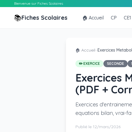
Bienvenue sur Fiches Scolaires
📚
Fiches Scolaires
🏠 Accueil
CP
CE1
🏠 Accueil
›
›
Exercices Metabol
✏️ EXERCICE
SECONDE
Exercices 
(PDF + Corr
Exercices d'entraineme
equations bilan, vrai-f
Publié le 12/mars/2026