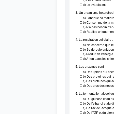
☐ c) Les chloroplastes
☐ d) Le cytoplasme
3.
Un organisme heterotrop
☐ a) Fabrique sa matiere
☐ b) Consomme de la mat
☐ c) N'a pas besoin d'en
☐ d) Realise uniquement
4.
La respiration cellulaire :
☐ a) Ne concerne que l
☐ b) Se deroule uniquem
☐ c) Produit de l'energi
☐ d) A lieu dans les chlo
5.
Les enzymes sont :
☐ a) Des lipides qui acc
☐ b) Des proteines qui r
☐ c) Des proteines qui a
☐ d) Des glucides necessa
6.
La fermentation alcoolique
☐ a) Du glucose et du d
☐ b) De l'ethanol et du 
☐ c) De l'acide lactique e
☐ d) De l'ATP et du diox