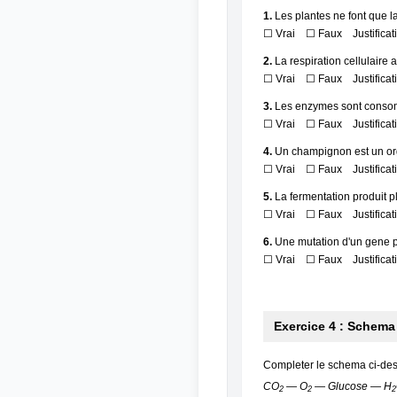
1.
Les plantes ne font que l
☐ Vrai ☐ Faux Justificati
2.
La respiration cellulaire 
☐ Vrai ☐ Faux Justificati
3.
Les enzymes sont consomm
☐ Vrai ☐ Faux Justificati
4.
Un champignon est un or
☐ Vrai ☐ Faux Justificati
5.
La fermentation produit pl
☐ Vrai ☐ Faux Justificati
6.
Une mutation d'un gene pe
☐ Vrai ☐ Faux Justificati
Exercice 4 : Schema
Completer le schema ci-dess
CO
— O
— Glucose — H
2
2
2