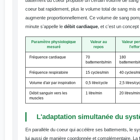
battement du coeur propulse un certain volume de sang da
coeur bat rapidement, plus le volume total de sang mis 
augmente proportionnellement. Ce volume de sang pomp
minute s'appelle le
débit cardiaque
, et c'est un concept 
Paramètre physiologique
Valeur au
Valeur pe
mesuré
repos
l'effor
Fréquence cardiaque
70
180
battements/min
battements/
Fréquence respiratoire
15 cycles/min
40 cycles/m
Volume d'air par inspiration
0,5 litre/cycle
2,5 litres/cy
Débit sanguin vers les
1 litre/min
20 litres/min
muscles
L'adaptation simultanée du syst
En parallèle du coeur qui accélère ses battements, le sy
lui aussi de manière coordonnée et complémentaire. La