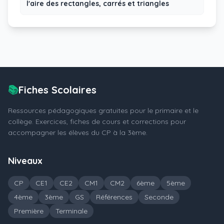
l'aire des rectangles, carrés et triangles
📚
Fiches Scolaires
Ressources pédagogiques gratuites pour le primaire et le
collège. Exercices, fiches de cours et corrections pour
accompagner les élèves du CP à la 3ème.
Niveaux
CP
CE1
CE2
CM1
CM2
6ème
5ème
4ème
3ème
GS
Références
Seconde
Première
Terminale