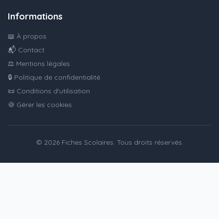
Informations
📖 À propos
📬 Contact
⚖️ Mentions légales
🔒 Politique de confidentialité
📜 Conditions d'utilisation
🍪 Gérer les cookies
© 2026 Fiches Scolaires. Tous droits réservés.