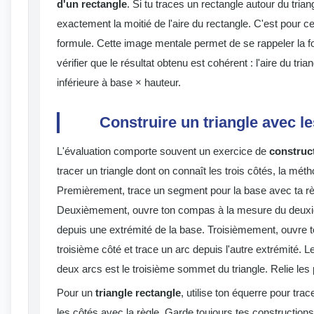
d'un rectangle
. Si tu traces un rectangle autour du triangl
exactement la moitié de l'aire du rectangle. C'est pour ce
formule. Cette image mentale permet de se rappeler la f
vérifier que le résultat obtenu est cohérent : l'aire du trian
inférieure à base × hauteur.
Construire un triangle avec l
L'évaluation comporte souvent un exercice de
construc
tracer un triangle dont on connaît les trois côtés, la méth
Premièrement, trace un segment pour la base avec ta rè
Deuxièmement, ouvre ton compas à la mesure du deuxiè
depuis une extrémité de la base. Troisièmement, ouvre
troisième côté et trace un arc depuis l'autre extrémité. Le
deux arcs est le troisième sommet du triangle. Relie les po
Pour un
triangle rectangle
, utilise ton équerre pour trac
les côtés avec la règle. Garde toujours tes constructions 