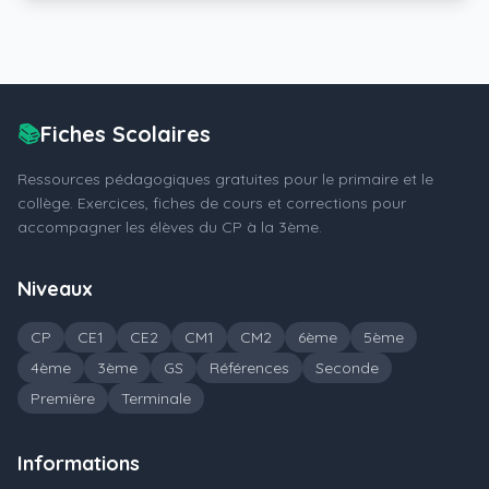
📚
Fiches Scolaires
Ressources pédagogiques gratuites pour le primaire et le
collège. Exercices, fiches de cours et corrections pour
accompagner les élèves du CP à la 3ème.
Niveaux
CP
CE1
CE2
CM1
CM2
6ème
5ème
4ème
3ème
GS
Références
Seconde
Première
Terminale
Informations