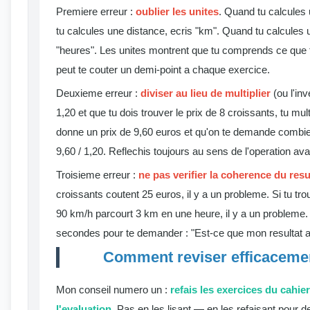
Premiere erreur :
oublier les unites
. Quand tu calcules 
tu calcules une distance, ecris "km". Quand tu calcules 
"heures". Les unites montrent que tu comprends ce que t
peut te couter un demi-point a chaque exercice.
Deuxieme erreur :
diviser au lieu de multiplier
(ou l'inv
1,20 et que tu dois trouver le prix de 8 croissants, tu mult
donne un prix de 9,60 euros et qu'on te demande combien
9,60 / 1,20. Reflechis toujours au sens de l'operation ava
Troisieme erreur :
ne pas verifier la coherence du resu
croissants coutent 25 euros, il y a un probleme. Si tu tro
90 km/h parcourt 3 km en une heure, il y a un probleme.
secondes pour te demander : "Est-ce que mon resultat a
Comment reviser efficacemen
Mon conseil numero un :
refais les exercices du cahie
l'evaluation
. Pas en les lisant — en les refaisant pour de