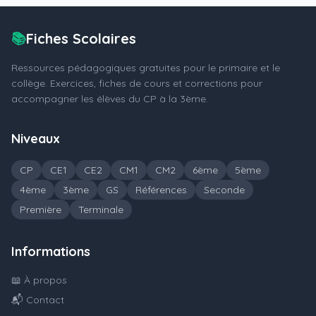
📚
Fiches Scolaires
Ressources pédagogiques gratuites pour le primaire et le
collège. Exercices, fiches de cours et corrections pour
accompagner les élèves du CP à la 3ème.
Niveaux
CP
CE1
CE2
CM1
CM2
6ème
5ème
4ème
3ème
GS
Références
Seconde
Première
Terminale
Informations
📖 À propos
📬 Contact