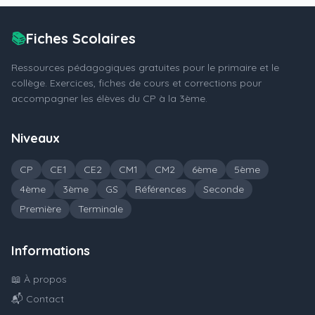
📚
Fiches Scolaires
Ressources pédagogiques gratuites pour le primaire et le
collège. Exercices, fiches de cours et corrections pour
accompagner les élèves du CP à la 3ème.
Niveaux
CP
CE1
CE2
CM1
CM2
6ème
5ème
4ème
3ème
GS
Références
Seconde
Première
Terminale
Informations
📖 À propos
📬 Contact