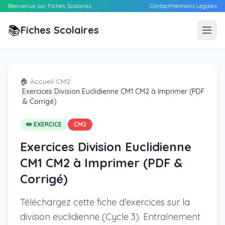
Bienvenue sur Fiches Scolaires
Contact
Mentions Légales
📚
Fiches Scolaires
🏠 Accueil
›
CM2
Exercices Division Euclidienne CM1 CM2 à Imprimer (PDF
›
& Corrigé)
✏️ EXERCICE
CM2
Exercices Division Euclidienne
CM1 CM2 à Imprimer (PDF &
Corrigé)
Téléchargez cette fiche d'exercices sur la
division euclidienne (Cycle 3). Entraînement