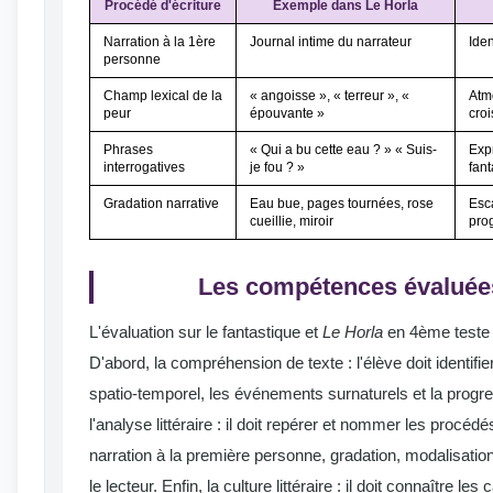
Procédé d'écriture
Exemple dans Le Horla
Narration à la 1ère
Journal intime du narrateur
Iden
personne
Champ lexical de la
« angoisse », « terreur », «
Atm
peur
épouvante »
cro
Phrases
« Qui a bu cette eau ? » « Suis-
Exp
interrogatives
je fou ? »
fant
Gradation narrative
Eau bue, pages tournées, rose
Esc
cueillie, miroir
pro
Les compétences évaluée
L'évaluation sur le fantastique et
Le Horla
en 4ème teste 
D'abord, la compréhension de texte : l'élève doit identifier
spatio-temporel, les événements surnaturels et la progres
l'analyse littéraire : il doit repérer et nommer les procédé
narration à la première personne, gradation, modalisation)
le lecteur. Enfin, la culture littéraire : il doit connaître le