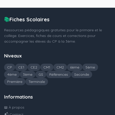
📚
Fiches Scolaires
Ressources pédagogiques gratuites pour le primaire et le
collège. Exercices, fiches de cours et corrections pour
accompagner les élèves du CP à la 3ème.
Niveaux
CP
CE1
CE2
CM1
CM2
6ème
5ème
4ème
3ème
GS
Références
Seconde
Première
Terminale
Informations
📖 À propos
📬 Contact