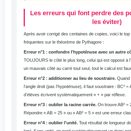
Les erreurs qui font perdre des 
les éviter)
Après avoir corrigé des centaines de copies, voici le top
fréquentes sur le théorème de Pythagore :
Erreur n°1 : confondre l'hypoténuse avec un autre cô
TOUJOURS le côté le plus long, celui qui est opposé à l'
un mauvais côté au carré tout seul, tout le calcul est fau
Erreur n°2 : additionner au lieu de soustraire.
Quand o
l'angle droit (pas l'hypoténuse), il faut soustraire : BC²
d'élèves écrivent systématiquement « + » par réflexe.
Erreur n°3 : oublier la racine carrée.
On trouve AB² = 
Répondre « AB = 25 » ou « AB² = 5 » est une erreur clas
Erreur n°4 : oublier l'unité.
Tout résultat de longueur do
km). Sans unité, on perd systématiquement un demi-poi