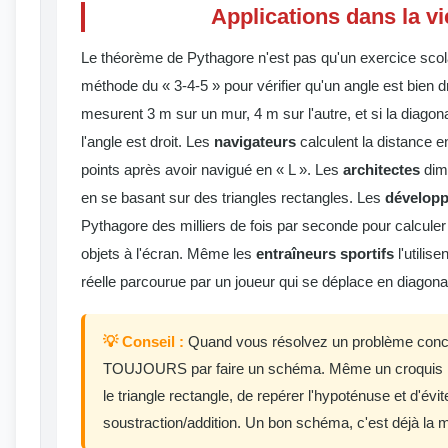
Applications dans la vi
Le théorème de Pythagore n'est pas qu'un exercice scol
méthode du « 3-4-5 » pour vérifier qu'un angle est bien dro
mesurent 3 m sur un mur, 4 m sur l'autre, et si la diagon
l'angle est droit. Les
navigateurs
calculent la distance en
points après avoir navigué en « L ». Les
architectes
dim
en se basant sur des triangles rectangles. Les
développ
Pythagore des milliers de fois par seconde pour calculer 
objets à l'écran. Même les
entraîneurs sportifs
l'utilise
réelle parcourue par un joueur qui se déplace en diagonal
💡 Conseil :
Quand vous résolvez un problème con
TOUJOURS par faire un schéma. Même un croquis rap
le triangle rectangle, de repérer l'hypoténuse et d'évit
soustraction/addition. Un bon schéma, c'est déjà la mo