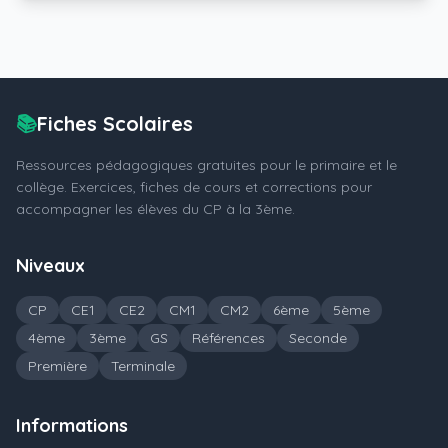
📚
Fiches Scolaires
Ressources pédagogiques gratuites pour le primaire et le
collège. Exercices, fiches de cours et corrections pour
accompagner les élèves du CP à la 3ème.
Niveaux
CP
CE1
CE2
CM1
CM2
6ème
5ème
4ème
3ème
GS
Références
Seconde
Première
Terminale
Informations