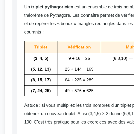
Un
triplet pythagoricien
est un ensemble de trois nombre
théorème de Pythagore. Les connaître permet de vérifie
et de repérer les « beaux » triangles rectangles dans les 
courants :
Triplet
Vérification
Mul
(3, 4, 5)
9 + 16 = 25
(6,8,10) —
(5, 12, 13)
25 + 144 = 169
(8, 15, 17)
64 + 225 = 289
(7, 24, 25)
49 + 576 = 625
Astuce : si vous multipliez les trois nombres d'un triplet
obtenez un nouveau triplet. Ainsi (3,4,5) × 2 donne (6,8,10
100. C'est très pratique pour les exercices avec des val