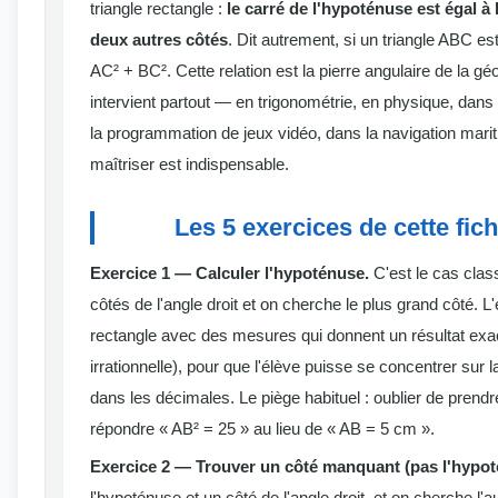
triangle rectangle :
le carré de l'hypoténuse est égal 
deux autres côtés
. Dit autrement, si un triangle ABC es
AC² + BC². Cette relation est la pierre angulaire de la gé
intervient partout — en trigonométrie, en physique, dans 
la programmation de jeux vidéo, dans la navigation mariti
maîtriser est indispensable.
Les 5 exercices de cette fic
Exercice 1 — Calculer l'hypoténuse.
C'est le cas clas
côtés de l'angle droit et on cherche le plus grand côté. L
rectangle avec des mesures qui donnent un résultat exac
irrationnelle), pour que l'élève puisse se concentrer su
dans les décimales. Le piège habituel : oublier de prendre 
répondre « AB² = 25 » au lieu de « AB = 5 cm ».
Exercice 2 — Trouver un côté manquant (pas l'hypot
l'hypoténuse et un côté de l'angle droit, et on cherche l'autr