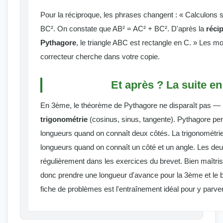
Pour la réciproque, les phrases changent : « Calculons
BC². On constate que AB² = AC² + BC². D'après la
réci
Pythagore
, le triangle ABC est rectangle en C. » Les m
correcteur cherche dans votre copie.
Et après ? La suite e
En 3ème, le théorème de Pythagore ne disparaît pas — il
trigonométrie
(cosinus, sinus, tangente). Pythagore pe
longueurs quand on connaît deux côtés. La trigonométri
longueurs quand on connaît un côté et un angle. Les deu
régulièrement dans les exercices du brevet. Bien maîtri
donc prendre une longueur d'avance pour la 3ème et le b
fiche de problèmes est l'entraînement idéal pour y parven