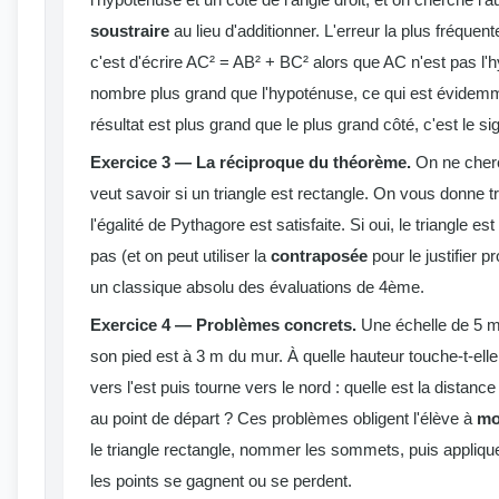
soustraire
au lieu d'additionner. L'erreur la plus fréque
c'est d'écrire AC² = AB² + BC² alors que AC n'est pas l'
nombre plus grand que l'hypoténuse, ce qui est évidemm
résultat est plus grand que le plus grand côté, c'est le si
Exercice 3 — La réciproque du théorème.
On ne cherc
veut savoir si un triangle est rectangle. On vous donne troi
l'égalité de Pythagore est satisfaite. Si oui, le triangle est 
pas (et on peut utiliser la
contraposée
pour le justifier 
un classique absolu des évaluations de 4ème.
Exercice 4 — Problèmes concrets.
Une échelle de 5 m
son pied est à 3 m du mur. À quelle hauteur touche-t-ell
vers l'est puis tourne vers le nord : quelle est la distance
au point de départ ? Ces problèmes obligent l'élève à
mo
le triangle rectangle, nommer les sommets, puis applique
les points se gagnent ou se perdent.