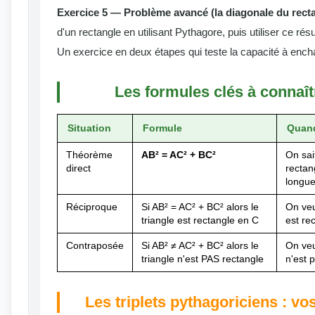
Exercice 5 — Problème avancé (la diagonale du recta
d'un rectangle en utilisant Pythagore, puis utiliser ce rés
Un exercice en deux étapes qui teste la capacité à ench
Les formules clés à connaî
Situation
Formule
Quand 
Théorème
AB² = AC² + BC²
On sait
direct
rectan
longue
Réciproque
Si AB² = AC² + BC² alors le
On veu
triangle est rectangle en C
est re
Contraposée
Si AB² ≠ AC² + BC² alors le
On veu
triangle n'est PAS rectangle
n'est 
Les triplets pythagoriciens : vo