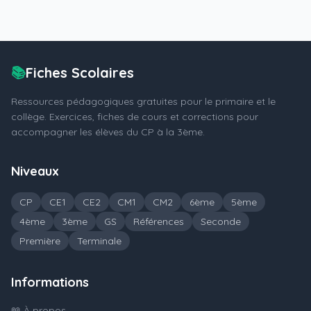
📚
Fiches Scolaires
Ressources pédagogiques gratuites pour le primaire et le
collège. Exercices, fiches de cours et corrections pour
accompagner les élèves du CP à la 3ème.
Niveaux
CP
CE1
CE2
CM1
CM2
6ème
5ème
4ème
3ème
GS
Références
Seconde
Première
Terminale
Informations
📖 À propos